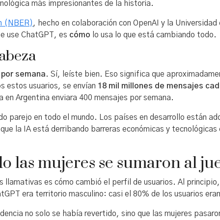
ológica más impresionantes de la historia.
ch (NBER)
, hecho en colaboración con OpenAI y la Universidad
nte use ChatGPT, es
cómo
lo usa lo que está cambiando todo.
cabeza
s por semana
. Sí, leíste bien. Eso significa que aproximadam
s estos usuarios, se envían
18 mil millones de mensajes c
na en Argentina enviara 400 mensajes por semana.
endo parejo en todo el mundo. Los países en desarrollo están
a que la IA está derribando barreras económicas y tecnológicas
do las mujeres se sumaron al ju
 llamativas es cómo cambió el perfil de usuarios. Al principi
GPT era territorio masculino: casi el 80% de los usuarios era
dencia no solo se había revertido, sino que las mujeres pasaro