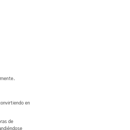
emente.
onvirtiendo en
oras de
pandiéndose