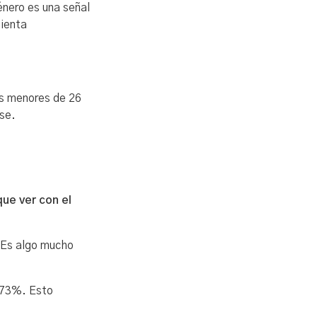
énero es una señal
mienta
os menores de 26
se.
ue ver con el
 Es algo mucho
l 73%. Esto