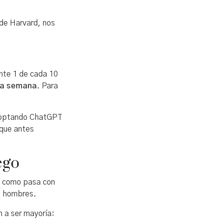
 de Harvard, nos
ente 1 de cada 10
ada semana
. Para
 adoptando ChatGPT
 que antes
ego
o, como pasa con
n hombres.
n a ser mayoría: