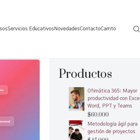
rsos
Servicios Educativos
Novedades
Contacto
Carrito
Productos
Ofimática 365: Mayor
productividad con Exce
Word, PPT y Teams
$
60.000
Metodología ágil para
gestión de proyectos