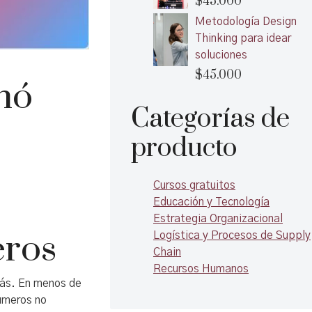
$
45.000
Metodología Design
Thinking para idear
soluciones
$
45.000
nó
Categorías de
producto
Cursos gratuitos
Educación y Tecnología
Estrategia Organizacional
eros
Logística y Procesos de Supply
Chain
Recursos Humanos
rás. En menos de
números no