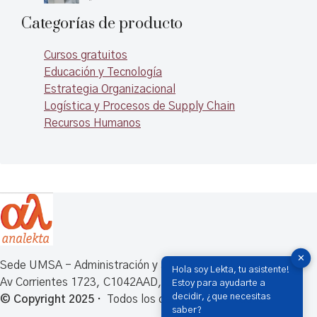
Categorías de producto
Cursos gratuitos
Educación y Tecnología
Estrategia Organizacional
Logística y Procesos de Supply Chain
Recursos Humanos
✕
Sede UMSA - Administración y atención de Alumnos
Hola soy Lekta, tu asistente!
Av Corrientes 1723, C1042AAD, CABA, Argentina
Estoy para ayudarte a
decidir, ¿que necesitas
© Copyright 2025 ·
Todos los derechos reservados
saber?