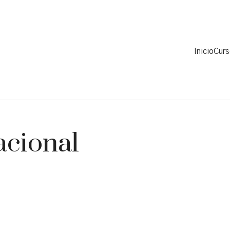
Inicio
Cur
acional