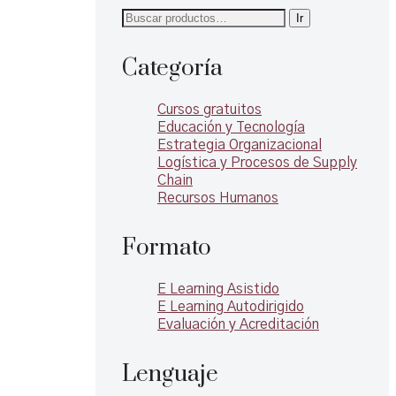
Buscar
Ir
por:
Categoría
Cursos gratuitos
Educación y Tecnología
unidades
Estrategia Organizacional
 de los
Logística y Procesos de Supply
 su
Chain
 para el
Recursos Humanos
Formato
E Learning Asistido
E Learning Autodirigido
Evaluación y Acreditación
Lenguaje