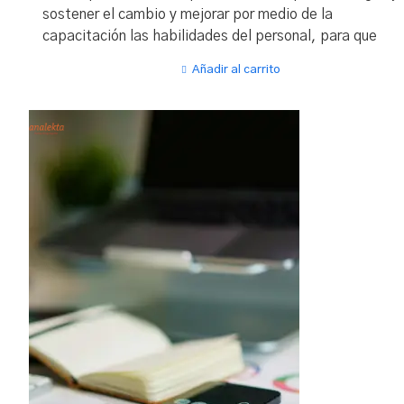
sostener el cambio y mejorar por medio de la
capacitación las habilidades del personal, para que
trabaje con una mentalidad de mejora continua,
Añadir al carrito
identifique oportunidades en el trabajo y genere ideas
para sacar ventaja de esas oportunidades. A la vez
muestra cómo poner estas ideas en práctica en forma
inmediata. Crea sentido de pertenencia en la gente par
mantener el trabajo estandarizado. Es un programa de
gran simplicidad, aplicando el principio de aprender
haciendo el trabajo y construye además multiplicadores
para esparcir el entrenamiento.