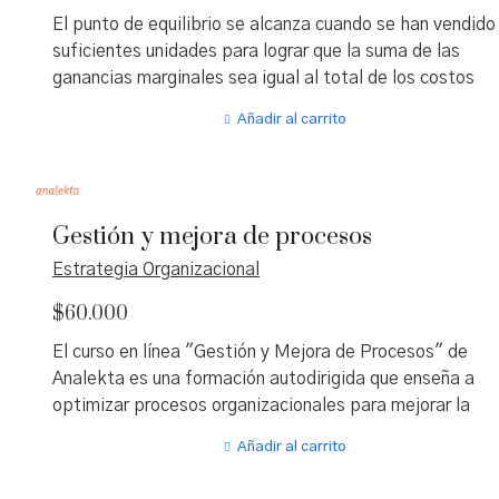
El punto de equilibrio se alcanza cuando se han vendido
suficientes unidades para lograr que la suma de las
ganancias marginales sea igual al total de los costos
fijos. El concepto es bastante simple, pero para
Añadir al carrito
comprender su aplicación es importante conocer los
criterios y la aplicación práctica para el buen
desenvolvimiento de una empresa.
Gestión y mejora de procesos
Estrategia Organizacional
$
60.000
El curso en línea "Gestión y Mejora de Procesos" de
Analekta es una formación autodirigida que enseña a
optimizar procesos organizacionales para mejorar la
efectividad y eficiencia, ideal para quienes buscan crec
Añadir al carrito
profesionalmente o potenciar sus empresas. A través 
recursos multimedia y un enfoque práctico, cubre desde