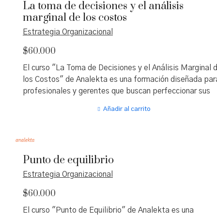
La toma de decisiones y el análisis
marginal de los costos
Estrategia Organizacional
$
60.000
El curso "La Toma de Decisiones y el Análisis Marginal 
los Costos" de Analekta es una formación diseñada par
profesionales y gerentes que buscan perfeccionar sus
habilidades en la toma de decisiones estratégicas
Añadir al carrito
mediante un enfoque basado en el análisis de costos
relevantes. Este programa enseña a distinguir entre
factores clave y secundarios en el proceso decisional,
utilizando un método formal que combina consideracion
Punto de equilibrio
cuantitativas y cualitativas, con énfasis en el análisis
marginal para evaluar costos e ingresos incrementales
Estrategia Organizacional
entre alternativas. Dirigido a quienes ocupan roles de
$
60.000
responsabilidad en cualquier nivel organizacional, el cur
aborda desde la identificación de costos fijos y variabl
El curso "Punto de Equilibrio" de Analekta es una