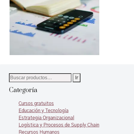
posibles indicadores a generar hast
objetivo de aumentar el valor
materialización de estos en un tabl
organizacional mediante herramient
de comando, a fin de que los
prácticas y tableros de comando.
seleccionados realmente ayuden al
tomador de decisiones a tener impa
en su gestión.
Buscar
Ir
por:
Categoría
Cursos gratuitos
Educación y Tecnología
Estrategia Organizacional
Logística y Procesos de Supply Chain
Recursos Humanos