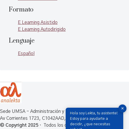
Formato
E Learning Asistido
E Learning Autodirigido
Lenguaje
Español
✕
Sede UMSA - Administración y atención de Alumnos
Hola soy Lekta, tu asistente!
Av Corrientes 1723, C1042AAD, CABA, Argentina
Estoy para ayudarte a
decidir, ¿que necesitas
© Copyright 2025 ·
Todos los derechos reservados