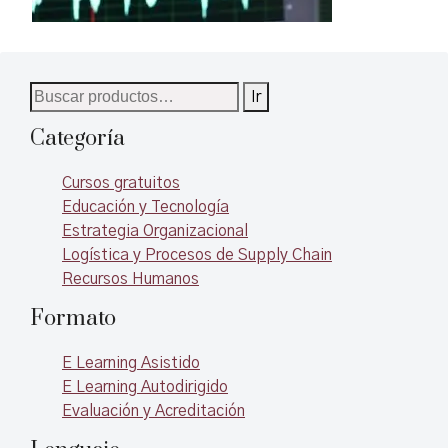
música, efectos y contenidos que
pueden ser difundidos en la arquitec
de la nube por cualquiera de los
servicios disponibles, bien sea grat
Buscar
Ir
o con planes de pago. Y desde cualq
por:
lugar del planeta con una conexión 
Categoría
Internet puede ser escuchado con l
bondades de la movilidad que brind
Cursos gratuitos
los dispositivos hoy en día. Audiolib
Educación y Tecnología
pistas de audio, artículos, clases,
Estrategia Organizacional
música, composiciones, noticias,
Logística y Procesos de Supply Chain
novedades y una gran diversidad de
Recursos Humanos
contenidos e informaciones; pueden
Formato
disfrutados en formato de Podcast
desde un Smartphone, tableta o
E Learning Asistido
computador.
E Learning Autodirigido
Evaluación y Acreditación