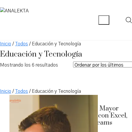
Inicio
/
Todos
/ Educación y Tecnología
Educación y Tecnología
Ordenado
Mostrando los 6 resultados
por
los
últimos
Inicio
/
Todos
/ Educación y Tecnología
Ofimática 365: Mayor
productividad con Excel,
Word, PPT y Teams