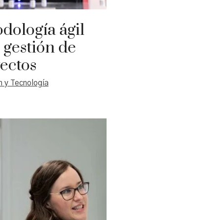
dología ágil
 gestión de
ectos
 y Tecnología
ología ágil ha ganado una
ia significativa en la gestión
tos en los últimos años,
o una alternativa flexible y
Añadir al carrito
 a los enfoques tradicionales
a. Su valor radica en su
 para responder a los
de manera eficiente,
la colaboración y entregar