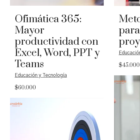
Ofimática 365:
Meto
Mayor
para
productividad con
proy
Excel, Word, PPT y
Educación
Teams
$
45.000
Educación y Tecnología
La metod
importanc
$
60.000
de proyec
La Ofimática se refiere al conjunto de
ofreciend
herramientas informáticas que
adaptable
automatizan y optimizan las tareas de
en cascad
oficina, mejorando la productividad. Es
capacidad
Añadir al carrito
una habilidad esencial en el entorno
cambios 
digital actual para el trabajo en red,
fomentar 