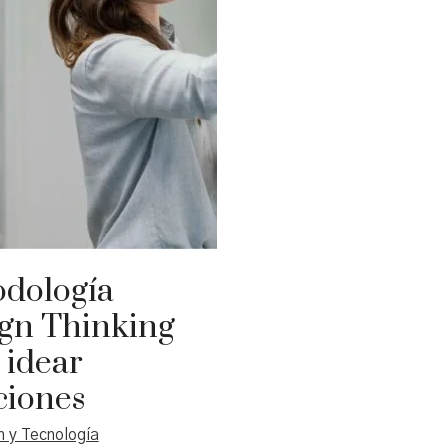
cliente de forma continua.
dología
gn Thinking
 idear
ciones
 y Tecnología