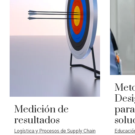
presencial y a distancia, además bajo
valor al 
un esquema de colaboración. En las
actividades cotidianas de
emprendedores y miembros de equipos
de trabajo en empresas e
instituciones es imperativo el manejo
de la suite integrada de ofimática para
la productividad y el desempeño en
red. En el curso de Ofimática 365
podrás abordar y vivenciar, en
lecciones interactivas, el trabajo con
todas las herramientas requeridas.
Meto
Desi
Medición de
para
resultados
solu
Logística y Procesos de Supply Chain
Educación