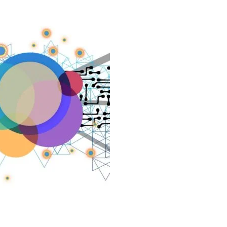
ñado para profesionales que
omprender la importancia
Añadir al carrito
ca de la logística en el
o financiero y operativo de
nización. Este programa
 autodirigido aborda cómo la
 impacta los costos, la
dad y la competitividad
ial. Explora temas como la
ión de la cadena de
, la relación entre logística y
 económicos, y el papel de la
ficiente en la reducción de
el aumento de la satisfacción
e. Dirigido a líderes,
dores y gestores de supply
cluye recursos multimedia para
ómo alinear la logística con las